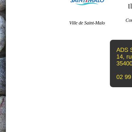
Con
Ville de Saint-Malo
ADS 
14, r
3540
02 99